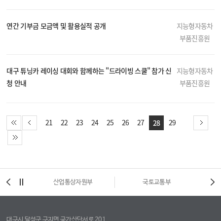
연간 기부금 모금액 및 활용실적 공개
지능형자동차
부품진흥원
대구 튜닝카 레이싱 대회와 함께하는 "드라이빙 스쿨" 참가 신
지능형자동차
청 안내
부품진흥원
21
22
23
24
25
26
27
29
28
시
산업통상자원부
국토교통부
대구시 달성군 구지면 국가산단서로 201