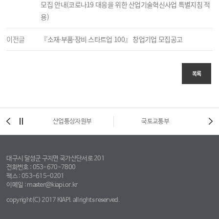
모집 안내(코로나19 대응을 위한 산업기술혁신사업 특별지침 적
용)
이전글
『소재·부품·장비 스타트업 100』 창업기업 모집공고
목록
시
산업통상자원부
국토교통부
대구시 달성군 구지면 국가산단서로 201
전화번호 : 053-670-7800
팩스 : 053-615-0201
이메일 : master@kiapi.or.kr
copyright(C) 2017 KIAPI. all rights reserved.