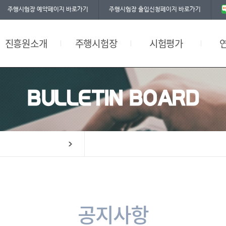
주행시험장 예약페이지 바로가기
주행시험장 출입신청페이지 바로가기
찾아오시는길
자율주행시험
공평성 선언문
그린에너지 충전시설
환경부인증시험
워크숍
진흥원소개
주행시험장
시험평가
편의시설
BULLETIN BOARD
공지사항