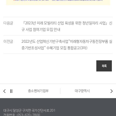
다음글
「2023년 미래 모빌리티 산업 육성을 위한 청년일자리 사업」신
규 사업 참여기업 모집 안내
이전글
2022년도 산업혁신기반구축사업"미래형자동차구동전장부품 실
증기반조성사업" 수혜기업 모집 통합공고(3차)
목록
통신부
중소벤처기업부
대구광역시
대구시 달성군 구지면 국가산단서로 201
전화번호 : 053-670-7800