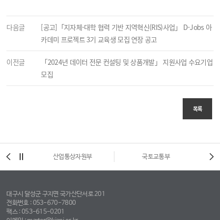
다음글
[공고]「지자체-대학 협력 기반 지역혁신(RIS)사업」 D-Jobs 아
카데미 프로젝트 3기 교육생 모집 연장 공고
이전글
「2024년 데이터 전문 컨설팅 및 상품개발」 지원사업 수요기업
모집
목록
시
산업통상자원부
국토교통부
대구시 달성군 구지면 국가산단서로 201
전화번호 : 053-670-7800
팩스 : 053-615-0201