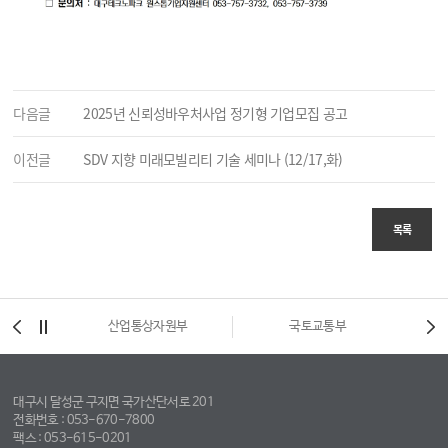
다음글
2025년 신뢰성바우처사업 정기형 기업모집 공고
이전글
SDV 지향 미래모빌리티 기술 세미나 (12/17,화)
목록
시
산업통상자원부
국토교통부
대구시 달성군 구지면 국가산단서로 201
전화번호 : 053-670-7800
팩스 : 053-615-0201