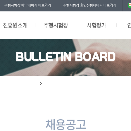
주행시험장 예약페이지 바로가기
주행시험장 출입신청페이지 바로가기
찾아오시는길
자율주행시험
공평성 선언문
그린에너지 충전시설
환경부인증시험
워크숍
진흥원소개
주행시험장
시험평가
편의시설
BULLETIN BOARD
채용공고