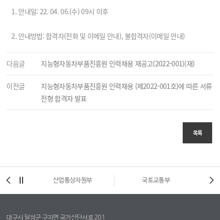
1. 안내일: 22. 04. 06.(수) 09시 이후
2. 안내방법: 합격자(전화 및 이메일 안내), 불합격자(이메일 안내)
다음글
지능형자동차부품진흥원 인력채용 재공고(2022-001)(재)
이전글
지능형자동차부품진흥원 인력채용 (제2022-001호)에 따른 서류
전형 합격자 발표
목록
시
산업통상자원부
국토교통부
대구시 달성군 구지면 국가산단서로 201