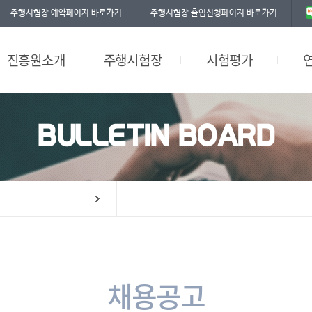
주행시험장 예약페이지 바로가기
주행시험장 출입신청페이지 바로가기
찾아오시는길
자율주행시험
공평성 선언문
그린에너지 충전시설
환경부인증시험
워크숍
진흥원소개
주행시험장
시험평가
편의시설
BULLETIN BOARD
채용공고