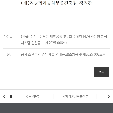
다음글
(긴급) 전기구동부품 제조공정 고도화를 위한 NVH 소음원 분석
시스템 입찰공고 (제2025-006호)
이전글
공사 소액수의 견적 제출 안내공고(소방공사(제2025-002호))
목록
부
과학기술정보통신부
중소벤처기업부