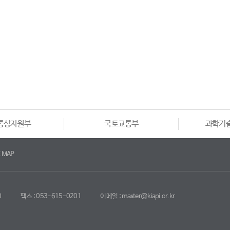
통상자원부
국토교통부
과학기
E MAP
0
팩스 : 053-615-0201
이메일 : master@kiapi.or.kr