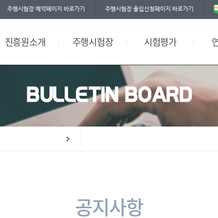
주행시험장 예약페이지 바로가기
주행시험장 출입신청페이지 바로가기
찾아오시는길
자율주행시험
공평성 선언문
그린에너지 충전시설
환경부인증시험
워크숍
진흥원소개
주행시험장
시험평가
편의시설
BULLETIN BOARD
공지사항