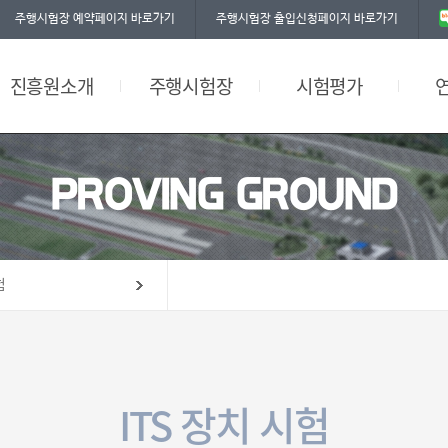
주행시험장 예약페이지 바로가기
주행시험장 출입신청페이지 바로가기
찾아오시는길
자율주행시험
공평성 선언문
그린에너지 충전시설
환경부인증시험
워크숍
진흥원소개
주행시험장
시험평가
편의시설
PROVING GROUND
험
ITS 장치 시험