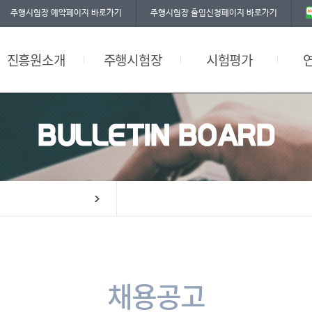
주행시험장 예약페이지 바로가기
주행시험장 출입신청페이지 바로가기
찾아오시는길
자율주행시험
공평성 선언문
그린에너지 충전시설
환경부인증시험
워크숍
진흥원소개
주행시험장
시험평가
편의시설
BULLETIN BOARD
채용공고