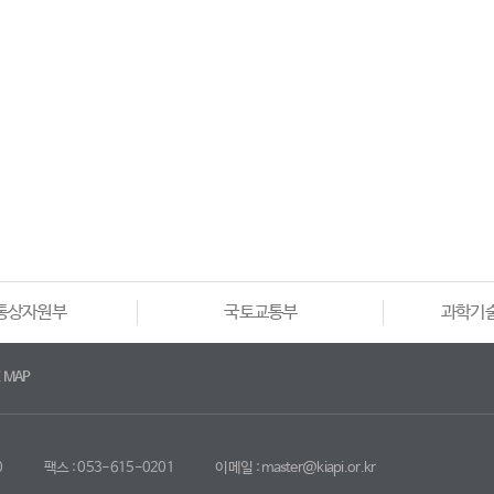
통상자원부
국토교통부
과학기
E MAP
0
팩스 : 053-615-0201
이메일 : master@kiapi.or.kr