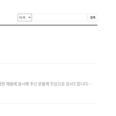
검색
지능형자동차부품진흥원 인력채용(제2022-020)호에 따른 심사결과는 아래와 같이 개별 통지해 드렸습니다.금번 채용에 응시해 주신 분들께 진심으로 감사드립니다. 1. 안내일 : 2022.11.04. (금) 14시 이후 2. 안내방법 : 합격자(전화 및 이메일 안내), 불합격자(이메일 안내)