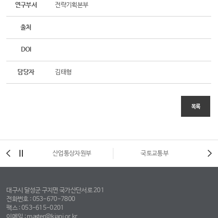
연구부서
전략기획본부
출처
DOI
담당자
김태형
목록
시
산업통상자원부
국토교통부
대구시 달성군 구지면 국가산단서로 201
전화번호 : 053-670-7800
팩스 : 053-615-0201
이메일 : master@kiapi.or.kr